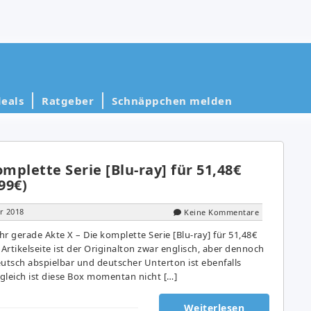
eals
Ratgeber
Schnäppchen melden
omplette Serie [Blu-ray] für 51,48€
99€)
r 2018
Keine Kommentare
r gerade Akte X – Die komplette Serie [Blu-ray] für 51,48€
 Artikelseite ist der Originalton zwar englisch, aber dennoch
deutsch abspielbar und deutscher Unterton ist ebenfalls
gleich ist diese Box momentan nicht […]
Weiterlesen