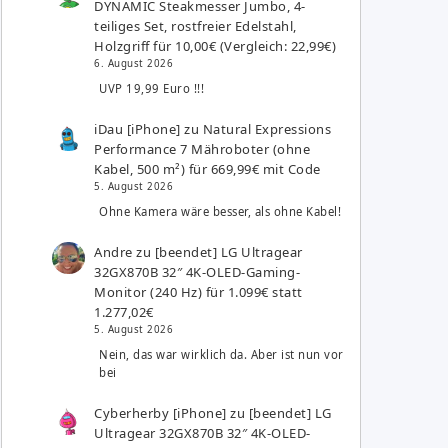
DYNAMIC Steakmesser Jumbo, 4-
teiliges Set, rostfreier Edelstahl,
Holzgriff für 10,00€ (Vergleich: 22,99€)
6. August 2026
UVP 19,99 Euro !!!
iDau [iPhone]
zu
Natural Expressions
Performance 7 Mähroboter (ohne
Kabel, 500 m²) für 669,99€ mit Code
5. August 2026
Ohne Kamera wäre besser, als ohne Kabel!
Andre
zu
[beendet] LG Ultragear
32GX870B 32″ 4K-OLED-Gaming-
Monitor (240 Hz) für 1.099€ statt
1.277,02€
5. August 2026
Nein, das war wirklich da. Aber ist nun vor
bei
Cyberherby [iPhone]
zu
[beendet] LG
Ultragear 32GX870B 32″ 4K-OLED-