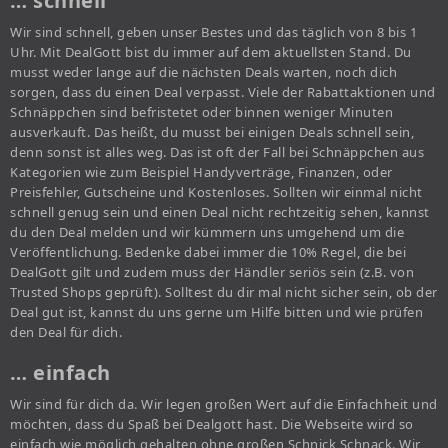
… schnell
Wir sind schnell, geben unser Bestes und das täglich von 8 bis 1
Uhr. Mit DealGott bist du immer auf dem aktuellsten Stand. Du
musst weder lange auf die nächsten Deals warten, noch dich
sorgen, dass du einen Deal verpasst. Viele der Rabattaktionen und
Schnäppchen sind befristetet oder binnen weniger Minuten
ausverkauft. Das heißt, du musst bei einigen Deals schnell sein,
denn sonst ist alles weg. Das ist oft der Fall bei Schnäppchen aus
Kategorien wie zum Beispiel Handyverträge, Finanzen, oder
Preisfehler, Gutscheine und Kostenloses. Sollten wir einmal nicht
schnell genug sein und einen Deal nicht rechtzeitig sehen, kannst
du den Deal melden und wir kümmern uns umgehend um die
Veröffentlichung. Bedenke dabei immer die 10% Regel, die bei
DealGott gilt und zudem muss der Händler seriös sein (z.B. von
Trusted Shops geprüft). Solltest du dir mal nicht sicher sein, ob der
Deal gut ist, kannst du uns gerne um Hilfe bitten und wie prüfen
den Deal für dich.
… einfach
Wir sind für dich da. Wir legen großen Wert auf die Einfachheit und
möchten, dass du Spaß bei Dealgott hast. Die Webseite wird so
einfach wie möglich gehalten ohne großen Schnick Schnack. Wir