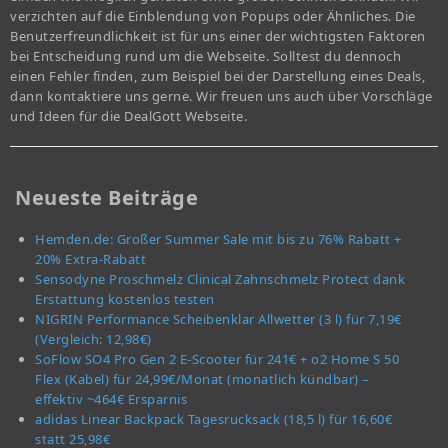
verzichten auf die Einblendung von Popups oder Ähnliches. Die
Benutzerfreundlichkeit ist für uns einer der wichtigsten Faktoren
bei Entscheidung rund um die Webseite. Solltest du dennoch
einen Fehler finden, zum Beispiel bei der Darstellung eines Deals,
dann kontaktiere uns gerne. Wir freuen uns auch über Vorschläge
und Ideen für die DealGott Webseite.
Neueste Beiträge
Hemden.de: Großer Summer Sale mit bis zu 76% Rabatt +
20% Extra-Rabatt
Sensodyne Proschmelz Clinical Zahnschmelz Protect dank
Erstattung kostenlos testen
NIGRIN Performance Scheibenklar Allwetter (3 l) für 7,19€
(Vergleich: 12,98€)
SoFlow SO4 Pro Gen 2 E-Scooter für 241€ + o2 Home S 50
Flex (Kabel) für 24,99€/Monat (monatlich kündbar) –
effektiv ~464€ Ersparnis
adidas Linear Backpack Tagesrucksack (18,5 l) für 16,60€
statt 25,98€