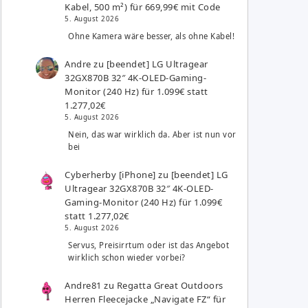
Kabel, 500 m²) für 669,99€ mit Code
5. August 2026
Ohne Kamera wäre besser, als ohne Kabel!
Andre
zu
[beendet] LG Ultragear
32GX870B 32″ 4K-OLED-Gaming-
Monitor (240 Hz) für 1.099€ statt
1.277,02€
5. August 2026
Nein, das war wirklich da. Aber ist nun vor
bei
Cyberherby [iPhone]
zu
[beendet] LG
Ultragear 32GX870B 32″ 4K-OLED-
Gaming-Monitor (240 Hz) für 1.099€
statt 1.277,02€
5. August 2026
Servus, Preisirrtum oder ist das Angebot
wirklich schon wieder vorbei?
Andre81
zu
Regatta Great Outdoors
Herren Fleecejacke „Navigate FZ“ für