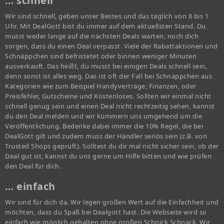
… schnell
Wir sind schnell, geben unser Bestes und das täglich von 8 bis 1
Uhr. Mit DealGott bist du immer auf dem aktuellsten Stand. Du
musst weder lange auf die nächsten Deals warten, noch dich
sorgen, dass du einen Deal verpasst. Viele der Rabattaktionen und
Schnäppchen sind befristetet oder binnen weniger Minuten
ausverkauft. Das heißt, du musst bei einigen Deals schnell sein,
denn sonst ist alles weg. Das ist oft der Fall bei Schnäppchen aus
Kategorien wie zum Beispiel Handyverträge, Finanzen, oder
Preisfehler, Gutscheine und Kostenloses. Sollten wir einmal nicht
schnell genug sein und einen Deal nicht rechtzeitig sehen, kannst
du den Deal melden und wir kümmern uns umgehend um die
Veröffentlichung. Bedenke dabei immer die 10% Regel, die bei
DealGott gilt und zudem muss der Händler seriös sein (z.B. von
Trusted Shops geprüft). Solltest du dir mal nicht sicher sein, ob der
Deal gut ist, kannst du uns gerne um Hilfe bitten und wie prüfen
den Deal für dich.
… einfach
Wir sind für dich da. Wir legen großen Wert auf die Einfachheit und
möchten, dass du Spaß bei Dealgott hast. Die Webseite wird so
einfach wie möglich gehalten ohne großen Schnick Schnack. Wir