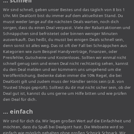
… schnell
Wir sind schnell, geben unser Bestes und das täglich von 8 bis 1
Uhr. Mit DealGott bist du immer auf dem aktuellsten Stand. Du
musst weder lange auf die nächsten Deals warten, noch dich
sorgen, dass du einen Deal verpasst. Viele der Rabattaktionen und
Schnäppchen sind befristetet oder binnen weniger Minuten
ausverkauft. Das heißt, du musst bei einigen Deals schnell sein,
denn sonst ist alles weg. Das ist oft der Fall bei Schnäppchen aus
Kategorien wie zum Beispiel Handyverträge, Finanzen, oder
Preisfehler, Gutscheine und Kostenloses. Sollten wir einmal nicht
schnell genug sein und einen Deal nicht rechtzeitig sehen, kannst
du den Deal melden und wir kümmern uns umgehend um die
Veröffentlichung. Bedenke dabei immer die 10% Regel, die bei
DealGott gilt und zudem muss der Händler seriös sein (z.B. von
Trusted Shops geprüft). Solltest du dir mal nicht sicher sein, ob der
Deal gut ist, kannst du uns gerne um Hilfe bitten und wie prüfen
den Deal für dich.
… einfach
Wir sind für dich da. Wir legen großen Wert auf die Einfachheit und
möchten, dass du Spaß bei Dealgott hast. Die Webseite wird so
einfach wie möglich gehalten ohne großen Schnick Schnack. Wir