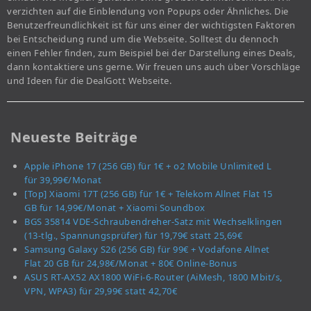
verzichten auf die Einblendung von Popups oder Ähnliches. Die
Benutzerfreundlichkeit ist für uns einer der wichtigsten Faktoren
bei Entscheidung rund um die Webseite. Solltest du dennoch
einen Fehler finden, zum Beispiel bei der Darstellung eines Deals,
dann kontaktiere uns gerne. Wir freuen uns auch über Vorschläge
und Ideen für die DealGott Webseite.
Neueste Beiträge
Apple iPhone 17 (256 GB) für 1€ + o2 Mobile Unlimited L
für 39,99€/Monat
[Top] Xiaomi 17T (256 GB) für 1€ + Telekom Allnet Flat 15
GB für 14,99€/Monat + Xiaomi Soundbox
BGS 35814 VDE-Schraubendreher-Satz mit Wechselklingen
(13-tlg., Spannungsprüfer) für 19,79€ statt 25,69€
Samsung Galaxy S26 (256 GB) für 99€ + Vodafone Allnet
Flat 20 GB für 24,98€/Monat + 80€ Online-Bonus
ASUS RT-AX52 AX1800 WiFi-6-Router (AiMesh, 1800 Mbit/s,
VPN, WPA3) für 29,99€ statt 42,70€