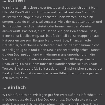
… schnell
Wir sind schnell, geben unser Bestes und das täglich von 8 bis 1
Uhr. Mit DealGott bist du immer auf dem aktuellsten Stand. Du
musst weder lange auf die nächsten Deals warten, noch dich
sorgen, dass du einen Deal verpasst. Viele der Rabattaktionen und
Schnäppchen sind befristetet oder binnen weniger Minuten
ausverkauft. Das heißt, du musst bei einigen Deals schnell sein,
denn sonst ist alles weg. Das ist oft der Fall bei Schnäppchen aus
Kategorien wie zum Beispiel Handyverträge, Finanzen, oder
Preisfehler, Gutscheine und Kostenloses. Sollten wir einmal nicht
schnell genug sein und einen Deal nicht rechtzeitig sehen, kannst
du den Deal melden und wir kümmern uns umgehend um die
Veröffentlichung. Bedenke dabei immer die 10% Regel, die bei
DealGott gilt und zudem muss der Händler seriös sein (z.B. von
Trusted Shops geprüft). Solltest du dir mal nicht sicher sein, ob der
Deal gut ist, kannst du uns gerne um Hilfe bitten und wie prüfen
den Deal für dich.
… einfach
Wir sind für dich da. Wir legen großen Wert auf die Einfachheit und
möchten, dass du Spaß bei Dealgott hast. Die Webseite wird so
einfach wie möglich gehalten ohne großen Schnick Schnack. Wir