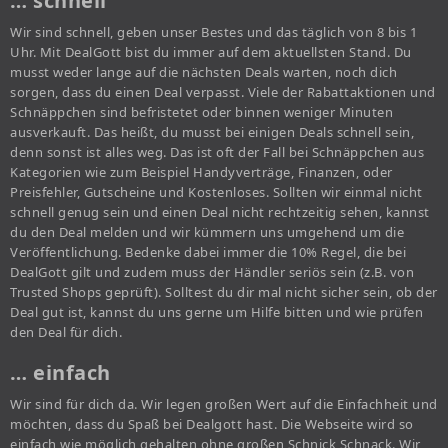
… schnell
Wir sind schnell, geben unser Bestes und das täglich von 8 bis 1
Uhr. Mit DealGott bist du immer auf dem aktuellsten Stand. Du
musst weder lange auf die nächsten Deals warten, noch dich
sorgen, dass du einen Deal verpasst. Viele der Rabattaktionen und
Schnäppchen sind befristetet oder binnen weniger Minuten
ausverkauft. Das heißt, du musst bei einigen Deals schnell sein,
denn sonst ist alles weg. Das ist oft der Fall bei Schnäppchen aus
Kategorien wie zum Beispiel Handyverträge, Finanzen, oder
Preisfehler, Gutscheine und Kostenloses. Sollten wir einmal nicht
schnell genug sein und einen Deal nicht rechtzeitig sehen, kannst
du den Deal melden und wir kümmern uns umgehend um die
Veröffentlichung. Bedenke dabei immer die 10% Regel, die bei
DealGott gilt und zudem muss der Händler seriös sein (z.B. von
Trusted Shops geprüft). Solltest du dir mal nicht sicher sein, ob der
Deal gut ist, kannst du uns gerne um Hilfe bitten und wie prüfen
den Deal für dich.
… einfach
Wir sind für dich da. Wir legen großen Wert auf die Einfachheit und
möchten, dass du Spaß bei Dealgott hast. Die Webseite wird so
einfach wie möglich gehalten ohne großen Schnick Schnack. Wir