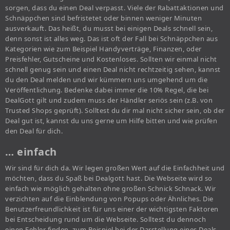
sorgen, dass du einen Deal verpasst. Viele der Rabattaktionen und
Schnäppchen sind befristetet oder binnen weniger Minuten
ausverkauft. Das heißt, du musst bei einigen Deals schnell sein,
denn sonst ist alles weg. Das ist oft der Fall bei Schnäppchen aus
Kategorien wie zum Beispiel Handyverträge, Finanzen, oder
Preisfehler, Gutscheine und Kostenloses. Sollten wir einmal nicht
schnell genug sein und einen Deal nicht rechtzeitig sehen, kannst
du den Deal melden und wir kümmern uns umgehend um die
Veröffentlichung. Bedenke dabei immer die 10% Regel, die bei
DealGott gilt und zudem muss der Händler seriös sein (z.B. von
Trusted Shops geprüft). Solltest du dir mal nicht sicher sein, ob der
Deal gut ist, kannst du uns gerne um Hilfe bitten und wie prüfen
den Deal für dich.
… einfach
Wir sind für dich da. Wir legen großen Wert auf die Einfachheit und
möchten, dass du Spaß bei Dealgott hast. Die Webseite wird so
einfach wie möglich gehalten ohne großen Schnick Schnack. Wir
verzichten auf die Einblendung von Popups oder Ähnliches. Die
Benutzerfreundlichkeit ist für uns einer der wichtigsten Faktoren
bei Entscheidung rund um die Webseite. Solltest du dennoch
einen Fehler finden, zum Beispiel bei der Darstellung eines Deals,