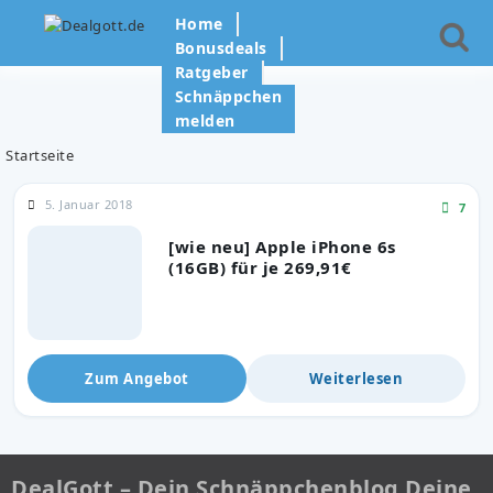
Home
Bonusdeals
Ratgeber
Schnäppchen
melden
Startseite
5. Januar 2018
7
[wie neu] Apple iPhone 6s
(16GB) für je 269,91€
Zum Angebot
Weiterlesen
DealGott – Dein Schnäppchenblog Deine