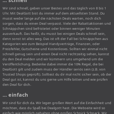
… schnell
Wir sind schnell, geben unser Bestes und das täglich von 8 bis 1
Uhr. Mit DealGott bist du immer auf dem aktuellsten Stand. Du
musst weder lange auf die nächsten Deals warten, noch dich
sorgen, dass du einen Deal verpasst. Viele der Rabattaktionen und
Schnäppchen sind befristetet oder binnen weniger Minuten
ausverkauft. Das heißt, du musst bei einigen Deals schnell sein,
denn sonst ist alles weg. Das ist oft der Fall bei Schnäppchen aus
Kategorien wie zum Beispiel Handyverträge, Finanzen, oder
Preisfehler, Gutscheine und Kostenloses. Sollten wir einmal nicht
schnell genug sein und einen Deal nicht rechtzeitig sehen, kannst
du den Deal melden und wir kümmern uns umgehend um die
Veröffentlichung. Bedenke dabei immer die 10% Regel, die bei
DealGott gilt und zudem muss der Händler seriös sein (z.B. von
Trusted Shops geprüft). Solltest du dir mal nicht sicher sein, ob der
Deal gut ist, kannst du uns gerne um Hilfe bitten und wie prüfen
den Deal für dich.
… einfach
Wir sind für dich da. Wir legen großen Wert auf die Einfachheit und
möchten, dass du Spaß bei Dealgott hast. Die Webseite wird so
einfach wie möglich gehalten ohne großen Schnick Schnack. Wir