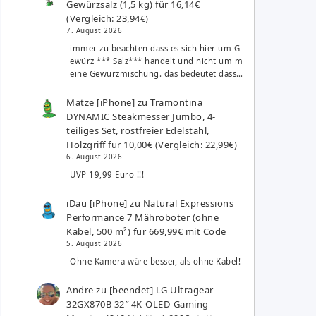
Gewürzsalz (1,5 kg) für 16,14€
(Vergleich: 23,94€)
7. August 2026
immer zu beachten dass es sich hier um G
ewürz *** Salz*** handelt und nicht um m
eine Gewürzmischung. das bedeutet dass…
Matze [iPhone]
zu
Tramontina
DYNAMIC Steakmesser Jumbo, 4-
teiliges Set, rostfreier Edelstahl,
Holzgriff für 10,00€ (Vergleich: 22,99€)
6. August 2026
UVP 19,99 Euro !!!
iDau [iPhone]
zu
Natural Expressions
Performance 7 Mähroboter (ohne
Kabel, 500 m²) für 669,99€ mit Code
5. August 2026
Ohne Kamera wäre besser, als ohne Kabel!
Andre
zu
[beendet] LG Ultragear
32GX870B 32″ 4K-OLED-Gaming-