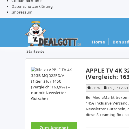
Cookie-Richtlinie
Datenschutzerklärung
Impressum
Home
Bonusd
Startseite
APPLE TV 4K 3
(Vergleich: 16
-11%
18. Juni 2021
Bei MediaMarkt bekomm
145€ inklusive Versand.
Newsletter Gutschein, d
diese Streaming Box son
Zum Angebot