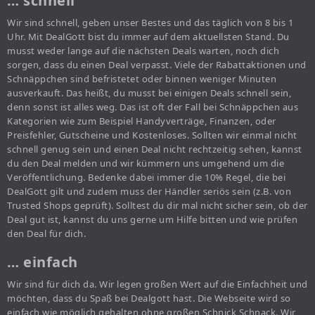
… schnell
Wir sind schnell, geben unser Bestes und das täglich von 8 bis 1
Uhr. Mit DealGott bist du immer auf dem aktuellsten Stand. Du
musst weder lange auf die nächsten Deals warten, noch dich
sorgen, dass du einen Deal verpasst. Viele der Rabattaktionen und
Schnäppchen sind befristetet oder binnen weniger Minuten
ausverkauft. Das heißt, du musst bei einigen Deals schnell sein,
denn sonst ist alles weg. Das ist oft der Fall bei Schnäppchen aus
Kategorien wie zum Beispiel Handyverträge, Finanzen, oder
Preisfehler, Gutscheine und Kostenloses. Sollten wir einmal nicht
schnell genug sein und einen Deal nicht rechtzeitig sehen, kannst
du den Deal melden und wir kümmern uns umgehend um die
Veröffentlichung. Bedenke dabei immer die 10% Regel, die bei
DealGott gilt und zudem muss der Händler seriös sein (z.B. von
Trusted Shops geprüft). Solltest du dir mal nicht sicher sein, ob der
Deal gut ist, kannst du uns gerne um Hilfe bitten und wie prüfen
den Deal für dich.
… einfach
Wir sind für dich da. Wir legen großen Wert auf die Einfachheit und
möchten, dass du Spaß bei Dealgott hast. Die Webseite wird so
einfach wie möglich gehalten ohne großen Schnick Schnack. Wir