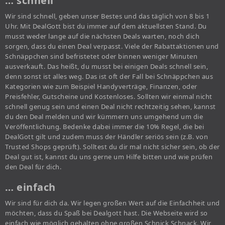
… schnell
Wir sind schnell, geben unser Bestes und das täglich von 8 bis 1
Uhr. Mit DealGott bist du immer auf dem aktuellsten Stand. Du
musst weder lange auf die nächsten Deals warten, noch dich
sorgen, dass du einen Deal verpasst. Viele der Rabattaktionen und
Schnäppchen sind befristetet oder binnen weniger Minuten
ausverkauft. Das heißt, du musst bei einigen Deals schnell sein,
denn sonst ist alles weg. Das ist oft der Fall bei Schnäppchen aus
Kategorien wie zum Beispiel Handyverträge, Finanzen, oder
Preisfehler, Gutscheine und Kostenloses. Sollten wir einmal nicht
schnell genug sein und einen Deal nicht rechtzeitig sehen, kannst
du den Deal melden und wir kümmern uns umgehend um die
Veröffentlichung. Bedenke dabei immer die 10% Regel, die bei
DealGott gilt und zudem muss der Händler seriös sein (z.B. von
Trusted Shops geprüft). Solltest du dir mal nicht sicher sein, ob der
Deal gut ist, kannst du uns gerne um Hilfe bitten und wie prüfen
den Deal für dich.
… einfach
Wir sind für dich da. Wir legen großen Wert auf die Einfachheit und
möchten, dass du Spaß bei Dealgott hast. Die Webseite wird so
einfach wie möglich gehalten ohne großen Schnick Schnack. Wir