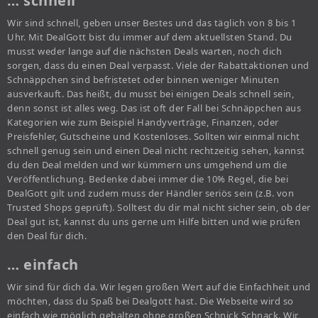
… schnell
Wir sind schnell, geben unser Bestes und das täglich von 8 bis 1
Uhr. Mit DealGott bist du immer auf dem aktuellsten Stand. Du
musst weder lange auf die nächsten Deals warten, noch dich
sorgen, dass du einen Deal verpasst. Viele der Rabattaktionen und
Schnäppchen sind befristetet oder binnen weniger Minuten
ausverkauft. Das heißt, du musst bei einigen Deals schnell sein,
denn sonst ist alles weg. Das ist oft der Fall bei Schnäppchen aus
Kategorien wie zum Beispiel Handyverträge, Finanzen, oder
Preisfehler, Gutscheine und Kostenloses. Sollten wir einmal nicht
schnell genug sein und einen Deal nicht rechtzeitig sehen, kannst
du den Deal melden und wir kümmern uns umgehend um die
Veröffentlichung. Bedenke dabei immer die 10% Regel, die bei
DealGott gilt und zudem muss der Händler seriös sein (z.B. von
Trusted Shops geprüft). Solltest du dir mal nicht sicher sein, ob der
Deal gut ist, kannst du uns gerne um Hilfe bitten und wie prüfen
den Deal für dich.
… einfach
Wir sind für dich da. Wir legen großen Wert auf die Einfachheit und
möchten, dass du Spaß bei Dealgott hast. Die Webseite wird so
einfach wie möglich gehalten ohne großen Schnick Schnack. Wir