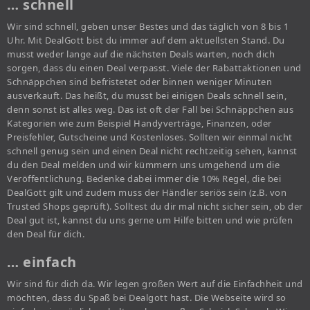
… schnell
Wir sind schnell, geben unser Bestes und das täglich von 8 bis 1
Uhr. Mit DealGott bist du immer auf dem aktuellsten Stand. Du
musst weder lange auf die nächsten Deals warten, noch dich
sorgen, dass du einen Deal verpasst. Viele der Rabattaktionen und
Schnäppchen sind befristetet oder binnen weniger Minuten
ausverkauft. Das heißt, du musst bei einigen Deals schnell sein,
denn sonst ist alles weg. Das ist oft der Fall bei Schnäppchen aus
Kategorien wie zum Beispiel Handyverträge, Finanzen, oder
Preisfehler, Gutscheine und Kostenloses. Sollten wir einmal nicht
schnell genug sein und einen Deal nicht rechtzeitig sehen, kannst
du den Deal melden und wir kümmern uns umgehend um die
Veröffentlichung. Bedenke dabei immer die 10% Regel, die bei
DealGott gilt und zudem muss der Händler seriös sein (z.B. von
Trusted Shops geprüft). Solltest du dir mal nicht sicher sein, ob der
Deal gut ist, kannst du uns gerne um Hilfe bitten und wie prüfen
den Deal für dich.
… einfach
Wir sind für dich da. Wir legen großen Wert auf die Einfachheit und
möchten, dass du Spaß bei Dealgott hast. Die Webseite wird so