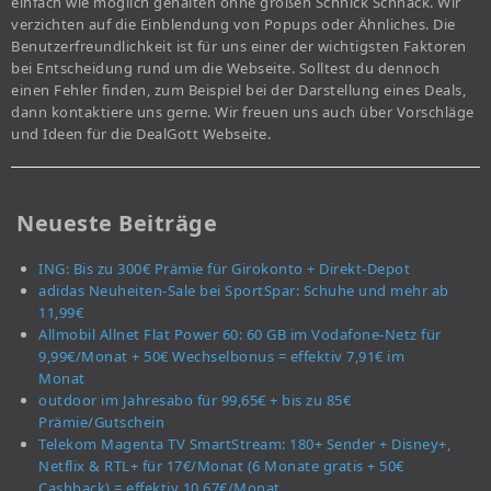
einfach wie möglich gehalten ohne großen Schnick Schnack. Wir
verzichten auf die Einblendung von Popups oder Ähnliches. Die
Benutzerfreundlichkeit ist für uns einer der wichtigsten Faktoren
bei Entscheidung rund um die Webseite. Solltest du dennoch
einen Fehler finden, zum Beispiel bei der Darstellung eines Deals,
dann kontaktiere uns gerne. Wir freuen uns auch über Vorschläge
und Ideen für die DealGott Webseite.
Neueste Beiträge
ING: Bis zu 300€ Prämie für Girokonto + Direkt-Depot
adidas Neuheiten-Sale bei SportSpar: Schuhe und mehr ab
11,99€
Allmobil Allnet Flat Power 60: 60 GB im Vodafone-Netz für
9,99€/Monat + 50€ Wechselbonus = effektiv 7,91€ im
Monat
outdoor im Jahresabo für 99,65€ + bis zu 85€
Prämie/Gutschein
Telekom Magenta TV SmartStream: 180+ Sender + Disney+,
Netflix & RTL+ für 17€/Monat (6 Monate gratis + 50€
Cashback) = effektiv 10,67€/Monat