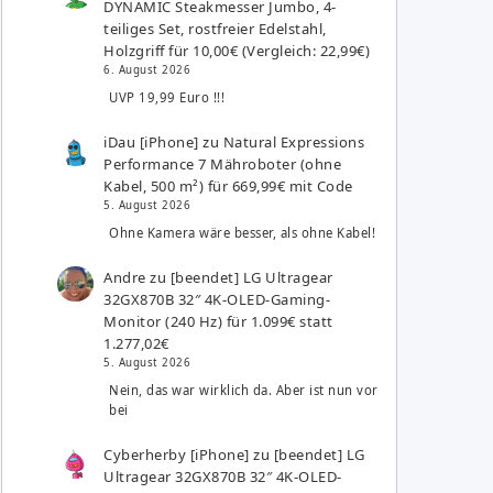
DYNAMIC Steakmesser Jumbo, 4-
teiliges Set, rostfreier Edelstahl,
Holzgriff für 10,00€ (Vergleich: 22,99€)
6. August 2026
UVP 19,99 Euro !!!
iDau [iPhone]
zu
Natural Expressions
Performance 7 Mähroboter (ohne
Kabel, 500 m²) für 669,99€ mit Code
5. August 2026
Ohne Kamera wäre besser, als ohne Kabel!
Andre
zu
[beendet] LG Ultragear
32GX870B 32″ 4K-OLED-Gaming-
Monitor (240 Hz) für 1.099€ statt
1.277,02€
5. August 2026
Nein, das war wirklich da. Aber ist nun vor
bei
Cyberherby [iPhone]
zu
[beendet] LG
Ultragear 32GX870B 32″ 4K-OLED-