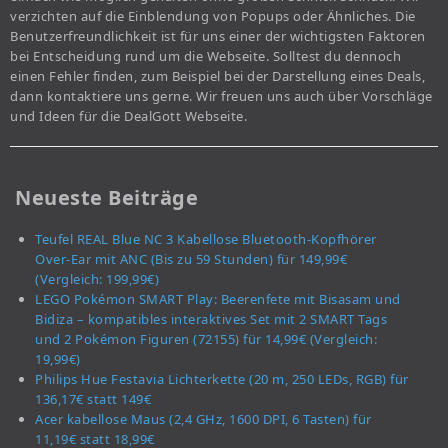
verzichten auf die Einblendung von Popups oder Ähnliches. Die
Benutzerfreundlichkeit ist für uns einer der wichtigsten Faktoren
bei Entscheidung rund um die Webseite. Solltest du dennoch
einen Fehler finden, zum Beispiel bei der Darstellung eines Deals,
dann kontaktiere uns gerne. Wir freuen uns auch über Vorschläge
und Ideen für die DealGott Webseite.
Neueste Beiträge
Teufel REAL Blue NC 3 Kabellose Bluetooth-Kopfhörer
Over-Ear mit ANC (Bis zu 59 Stunden) für 149,99€
(Vergleich: 199,99€)
LEGO Pokémon SMART Play: Beerenfete mit Bisasam und
Bidiza – kompatibles interaktives Set mit 2 SMART Tags
und 2 Pokémon Figuren (72155) für 14,99€ (Vergleich:
19,99€)
Philips Hue Festavia Lichterkette (20 m, 250 LEDs, RGB) für
136,17€ statt 149€
Acer kabellose Maus (2,4 GHz, 1600 DPI, 6 Tasten) für
11,19€ statt 18,99€