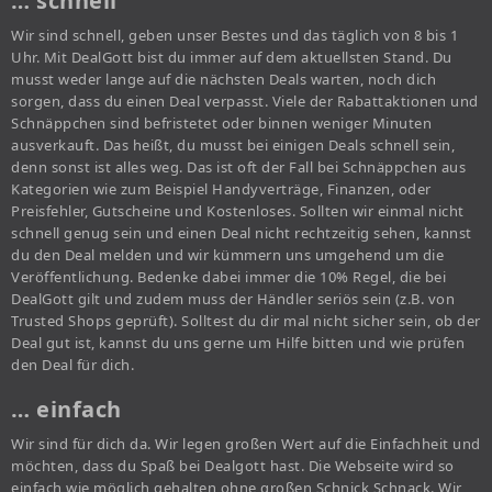
… schnell
Wir sind schnell, geben unser Bestes und das täglich von 8 bis 1
Uhr. Mit DealGott bist du immer auf dem aktuellsten Stand. Du
musst weder lange auf die nächsten Deals warten, noch dich
sorgen, dass du einen Deal verpasst. Viele der Rabattaktionen und
Schnäppchen sind befristetet oder binnen weniger Minuten
ausverkauft. Das heißt, du musst bei einigen Deals schnell sein,
denn sonst ist alles weg. Das ist oft der Fall bei Schnäppchen aus
Kategorien wie zum Beispiel Handyverträge, Finanzen, oder
Preisfehler, Gutscheine und Kostenloses. Sollten wir einmal nicht
schnell genug sein und einen Deal nicht rechtzeitig sehen, kannst
du den Deal melden und wir kümmern uns umgehend um die
Veröffentlichung. Bedenke dabei immer die 10% Regel, die bei
DealGott gilt und zudem muss der Händler seriös sein (z.B. von
Trusted Shops geprüft). Solltest du dir mal nicht sicher sein, ob der
Deal gut ist, kannst du uns gerne um Hilfe bitten und wie prüfen
den Deal für dich.
… einfach
Wir sind für dich da. Wir legen großen Wert auf die Einfachheit und
möchten, dass du Spaß bei Dealgott hast. Die Webseite wird so
einfach wie möglich gehalten ohne großen Schnick Schnack. Wir