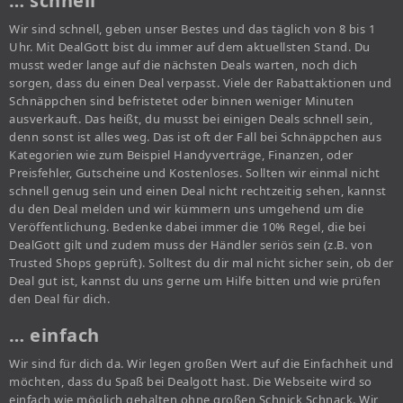
… schnell
Wir sind schnell, geben unser Bestes und das täglich von 8 bis 1
Uhr. Mit DealGott bist du immer auf dem aktuellsten Stand. Du
musst weder lange auf die nächsten Deals warten, noch dich
sorgen, dass du einen Deal verpasst. Viele der Rabattaktionen und
Schnäppchen sind befristetet oder binnen weniger Minuten
ausverkauft. Das heißt, du musst bei einigen Deals schnell sein,
denn sonst ist alles weg. Das ist oft der Fall bei Schnäppchen aus
Kategorien wie zum Beispiel Handyverträge, Finanzen, oder
Preisfehler, Gutscheine und Kostenloses. Sollten wir einmal nicht
schnell genug sein und einen Deal nicht rechtzeitig sehen, kannst
du den Deal melden und wir kümmern uns umgehend um die
Veröffentlichung. Bedenke dabei immer die 10% Regel, die bei
DealGott gilt und zudem muss der Händler seriös sein (z.B. von
Trusted Shops geprüft). Solltest du dir mal nicht sicher sein, ob der
Deal gut ist, kannst du uns gerne um Hilfe bitten und wie prüfen
den Deal für dich.
… einfach
Wir sind für dich da. Wir legen großen Wert auf die Einfachheit und
möchten, dass du Spaß bei Dealgott hast. Die Webseite wird so
einfach wie möglich gehalten ohne großen Schnick Schnack. Wir