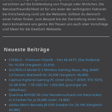
verzichten auf die Einblendung von Popups oder Ähnliches. Die
Benutzerfreundlichkeit ist für uns einer der wichtigsten Faktoren
bei Entscheidung rund um die Webseite. Solltest du dennoch
einen Fehler finden, zum Beispiel bei der Darstellung eines Deals,
dann kontaktiere uns gerne. Wir freuen uns auch über Vorschläge
und Ideen für die DealGott Webseite.
Neueste Beiträge
STABILO – Premium-Filzstift – Pen 68 ARTY, 25er Rollerset
für 16,93€ (Vergleich: 23,91€)
GLORIOUS Model D 2 Wireless Gaming-Maus, 66g, BAMF
2.0 Sensor, Mattweiß für 34,90€ (Vergleich: 48,40€)
Captiva Highend Gaming-PC (Intel Ultra 7 265KF, RTX 5070,
32 GB RAM, 1 TB SSD) für 1.639,00€ (günstiger als
Selbstbau)
Quechua MH500 38-Liter Wanderrucksack mit Netzrücken
in 4 Farben für je 59,98€ (statt: 74,98€)
adidas Men’s Barreda JR1205 Sneaker für 29,19€ (Vergleich:
48,98€)