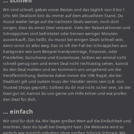
… schnell
Wir sind schnell, geben unser Bestes und das täglich von 8 bis 1
Uhr. Mit DealGott bist du immer auf dem aktuellsten Stand. Du
musst weder lange auf die nächsten Deals warten, noch dich
sorgen, dass du einen Deal verpasst. Viele der Rabattaktionen und
Schnäppchen sind befristetet oder binnen weniger Minuten
ausverkauft. Das heißt, du musst bei einigen Deals schnell sein,
denn sonst ist alles weg. Das ist oft der Fall bei Schnäppchen aus
Kategorien wie zum Beispiel Handyverträge, Finanzen, oder
Preisfehler, Gutscheine und Kostenloses. Sollten wir einmal nicht
schnell genug sein und einen Deal nicht rechtzeitig sehen, kannst
du den Deal melden und wir kümmern uns umgehend um die
Veröffentlichung. Bedenke dabei immer die 10% Regel, die bei
DealGott gilt und zudem muss der Händler seriös sein (z.B. von
Trusted Shops geprüft). Solltest du dir mal nicht sicher sein, ob der
Deal gut ist, kannst du uns gerne um Hilfe bitten und wie prüfen
den Deal für dich.
… einfach
Wir sind für dich da. Wir legen großen Wert auf die Einfachheit und
möchten, dass du Spaß bei Dealgott hast. Die Webseite wird so
einfach wie möglich gehalten ohne großen Schnick Schnack. Wir