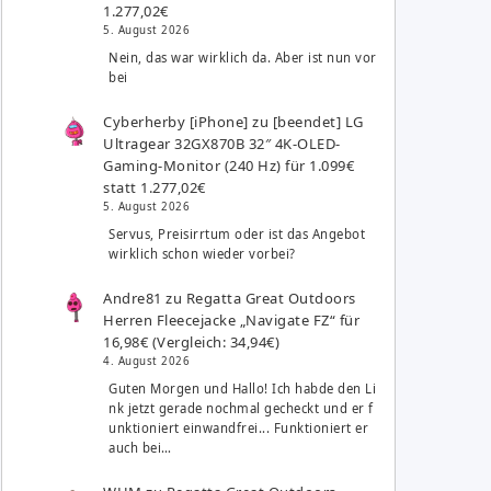
1.277,02€
5. August 2026
Nein, das war wirklich da. Aber ist nun vor
bei
Cyberherby [iPhone]
zu
[beendet] LG
Ultragear 32GX870B 32″ 4K-OLED-
Gaming-Monitor (240 Hz) für 1.099€
statt 1.277,02€
5. August 2026
Servus, Preisirrtum oder ist das Angebot
wirklich schon wieder vorbei?
Andre81
zu
Regatta Great Outdoors
Herren Fleecejacke „Navigate FZ“ für
16,98€ (Vergleich: 34,94€)
4. August 2026
Guten Morgen und Hallo! Ich habde den Li
nk jetzt gerade nochmal gecheckt und er f
unktioniert einwandfrei... Funktioniert er
auch bei…