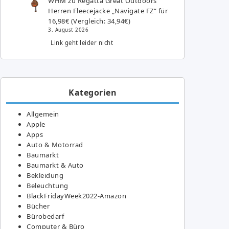
WHM
zu
Regatta Great Outdoors
Herren Fleecejacke „Navigate FZ“ für
16,98€ (Vergleich: 34,94€)
3. August 2026
Link geht leider nicht
Kategorien
Allgemein
Apple
Apps
Auto & Motorrad
Baumarkt
Baumarkt & Auto
Bekleidung
Beleuchtung
BlackFridayWeek2022-Amazon
Bücher
Bürobedarf
Computer & Büro