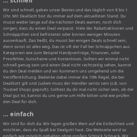
… schnell
Wir sind schnell, geben unser Bestes und das täglich von 8 bis 1
Uhr. Mit DealGott bist du immer auf dem aktuellsten Stand. Du
musst weder lange auf die nächsten Deals warten, noch dich
sorgen, dass du einen Deal verpasst. Viele der Rabattaktionen und
Schnäppchen sind befristetet oder binnen weniger Minuten
ausverkauft. Das heißt, du musst bei einigen Deals schnell sein,
denn sonst ist alles weg. Das ist oft der Fall bei Schnäppchen aus
Kategorien wie zum Beispiel Handyverträge, Finanzen, oder
Preisfehler, Gutscheine und Kostenloses. Sollten wir einmal nicht
schnell genug sein und einen Deal nicht rechtzeitig sehen, kannst
du den Deal melden und wir kümmern uns umgehend um die
Veröffentlichung. Bedenke dabei immer die 10% Regel, die bei
DealGott gilt und zudem muss der Händler seriös sein (z.B. von
Trusted Shops geprüft). Solltest du dir mal nicht sicher sein, ob der
Deal gut ist, kannst du uns gerne um Hilfe bitten und wie prüfen
den Deal für dich.
… einfach
Wir sind für dich da. Wir legen großen Wert auf die Einfachheit und
möchten, dass du Spaß bei Dealgott hast. Die Webseite wird so
einfach wie möglich gehalten ohne großen Schnick Schnack. Wir