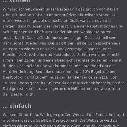
… schnell
Wir sind schnell, geben unser Bestes und das täglich von 8 bis 1
Uhr. Mit DealGott bist du immer auf dem aktuellsten Stand. Du
musst weder lange auf die nächsten Deals warten, noch dich
sorgen, dass du einen Deal verpasst. Viele der Rabattaktionen und
Schnäppchen sind befristetet oder binnen weniger Minuten
ausverkauft. Das heißt, du musst bei einigen Deals schnell sein,
denn sonst ist alles weg. Das ist oft der Fall bei Schnäppchen aus
Kategorien wie zum Beispiel Handyverträge, Finanzen, oder
Preisfehler, Gutscheine und Kostenloses. Sollten wir einmal nicht
schnell genug sein und einen Deal nicht rechtzeitig sehen, kannst
du den Deal melden und wir kümmern uns umgehend um die
Veröffentlichung. Bedenke dabei immer die 10% Regel, die bei
DealGott gilt und zudem muss der Händler seriös sein (z.B. von
Trusted Shops geprüft). Solltest du dir mal nicht sicher sein, ob der
Deal gut ist, kannst du uns gerne um Hilfe bitten und wie prüfen
den Deal für dich.
… einfach
Wir sind für dich da. Wir legen großen Wert auf die Einfachheit und
möchten, dass du Spaß bei Dealgott hast. Die Webseite wird so
einfach wie möglich gehalten ohne großen Schnick Schnack. Wir