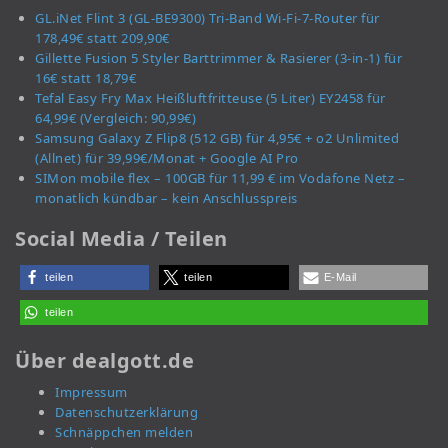
GL.iNet Flint 3 (GL-BE9300) Tri-Band Wi-Fi-7-Router für
178,49€ statt 209,90€
Gillette Fusion 5 Styler Barttrimmer & Rasierer (3-in-1) für
16€ statt 18,79€
Tefal Easy Fry Max Heißluftfritteuse (5 Liter) EY2458 für
64,99€ (Vergleich: 90,99€)
Samsung Galaxy Z Flip8 (512 GB) für 4,95€ + o2 Unlimited
(Allnet) für 39,99€/Monat + Google AI Pro
SIMon mobile flex – 100GB für 11,99 € im Vodafone Netz –
monatlich kündbar – kein Anschlusspreis
Social Media / Teilen
teilen
teilen
E-Mail
teilen
Über dealgott.de
Impressum
Datenschutzerklärung
Schnäppchen melden