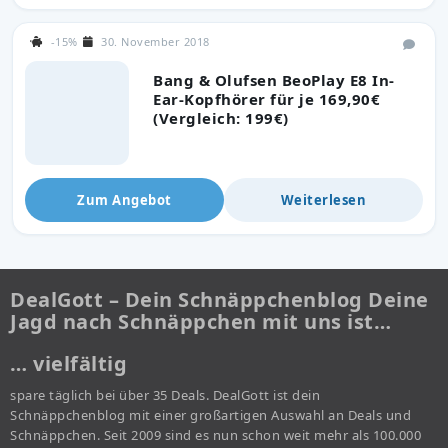
-15%
30. November 2018
Bang & Olufsen BeoPlay E8 In-
Ear-Kopfhörer für je 169,90€
(Vergleich: 199€)
Zum Angebot
Weiterlesen
DealGott – Dein Schnäppchenblog Deine
Jagd nach Schnäppchen mit uns ist…
… vielfältig
spare täglich bei über 35 Deals. DealGott ist dein
Schnäppchenblog mit einer großartigen Auswahl an Deals und
Schnäppchen. Seit 2009 sind es nun schon weit mehr als 100.000