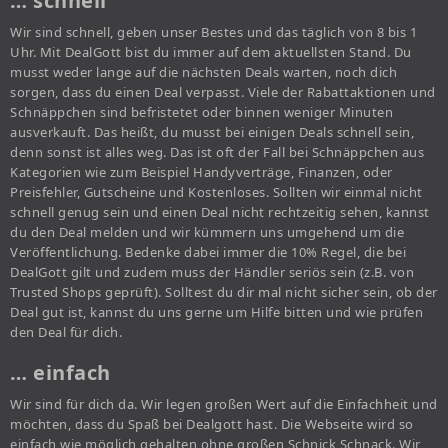
… schnell
Wir sind schnell, geben unser Bestes und das täglich von 8 bis 1
Uhr. Mit DealGott bist du immer auf dem aktuellsten Stand. Du
musst weder lange auf die nächsten Deals warten, noch dich
sorgen, dass du einen Deal verpasst. Viele der Rabattaktionen und
Schnäppchen sind befristetet oder binnen weniger Minuten
ausverkauft. Das heißt, du musst bei einigen Deals schnell sein,
denn sonst ist alles weg. Das ist oft der Fall bei Schnäppchen aus
Kategorien wie zum Beispiel Handyverträge, Finanzen, oder
Preisfehler, Gutscheine und Kostenloses. Sollten wir einmal nicht
schnell genug sein und einen Deal nicht rechtzeitig sehen, kannst
du den Deal melden und wir kümmern uns umgehend um die
Veröffentlichung. Bedenke dabei immer die 10% Regel, die bei
DealGott gilt und zudem muss der Händler seriös sein (z.B. von
Trusted Shops geprüft). Solltest du dir mal nicht sicher sein, ob der
Deal gut ist, kannst du uns gerne um Hilfe bitten und wie prüfen
den Deal für dich.
… einfach
Wir sind für dich da. Wir legen großen Wert auf die Einfachheit und
möchten, dass du Spaß bei Dealgott hast. Die Webseite wird so
einfach wie möglich gehalten ohne großen Schnick Schnack. Wir