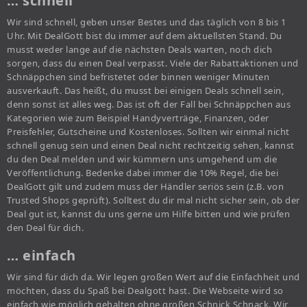
… schnell
Wir sind schnell, geben unser Bestes und das täglich von 8 bis 1
Uhr. Mit DealGott bist du immer auf dem aktuellsten Stand. Du
musst weder lange auf die nächsten Deals warten, noch dich
sorgen, dass du einen Deal verpasst. Viele der Rabattaktionen und
Schnäppchen sind befristetet oder binnen weniger Minuten
ausverkauft. Das heißt, du musst bei einigen Deals schnell sein,
denn sonst ist alles weg. Das ist oft der Fall bei Schnäppchen aus
Kategorien wie zum Beispiel Handyverträge, Finanzen, oder
Preisfehler, Gutscheine und Kostenloses. Sollten wir einmal nicht
schnell genug sein und einen Deal nicht rechtzeitig sehen, kannst
du den Deal melden und wir kümmern uns umgehend um die
Veröffentlichung. Bedenke dabei immer die 10% Regel, die bei
DealGott gilt und zudem muss der Händler seriös sein (z.B. von
Trusted Shops geprüft). Solltest du dir mal nicht sicher sein, ob der
Deal gut ist, kannst du uns gerne um Hilfe bitten und wie prüfen
den Deal für dich.
… einfach
Wir sind für dich da. Wir legen großen Wert auf die Einfachheit und
möchten, dass du Spaß bei Dealgott hast. Die Webseite wird so
einfach wie möglich gehalten ohne großen Schnick Schnack. Wir