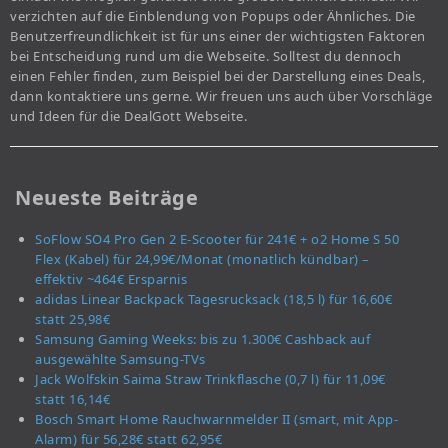
verzichten auf die Einblendung von Popups oder Ähnliches. Die
Benutzerfreundlichkeit ist für uns einer der wichtigsten Faktoren
bei Entscheidung rund um die Webseite. Solltest du dennoch
einen Fehler finden, zum Beispiel bei der Darstellung eines Deals,
dann kontaktiere uns gerne. Wir freuen uns auch über Vorschläge
und Ideen für die DealGott Webseite.
Neueste Beiträge
SoFlow SO4 Pro Gen 2 E-Scooter für 241€ + o2 Home S 50
Flex (Kabel) für 24,99€/Monat (monatlich kündbar) –
effektiv ~464€ Ersparnis
adidas Linear Backpack Tagesrucksack (18,5 l) für 16,60€
statt 25,98€
Samsung Gaming Weeks: bis zu 1.300€ Cashback auf
ausgewählte Samsung-TVs
Jack Wolfskin Saima Straw Trinkflasche (0,7 l) für 11,09€
statt 16,14€
Bosch Smart Home Rauchwarnmelder II (smart, mit App-
Alarm) für 56,28€ statt 62,95€