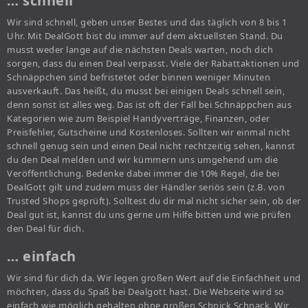
… schnell
Wir sind schnell, geben unser Bestes und das täglich von 8 bis 1
Uhr. Mit DealGott bist du immer auf dem aktuellsten Stand. Du
musst weder lange auf die nächsten Deals warten, noch dich
sorgen, dass du einen Deal verpasst. Viele der Rabattaktionen und
Schnäppchen sind befristetet oder binnen weniger Minuten
ausverkauft. Das heißt, du musst bei einigen Deals schnell sein,
denn sonst ist alles weg. Das ist oft der Fall bei Schnäppchen aus
Kategorien wie zum Beispiel Handyverträge, Finanzen, oder
Preisfehler, Gutscheine und Kostenloses. Sollten wir einmal nicht
schnell genug sein und einen Deal nicht rechtzeitig sehen, kannst
du den Deal melden und wir kümmern uns umgehend um die
Veröffentlichung. Bedenke dabei immer die 10% Regel, die bei
DealGott gilt und zudem muss der Händler seriös sein (z.B. von
Trusted Shops geprüft). Solltest du dir mal nicht sicher sein, ob der
Deal gut ist, kannst du uns gerne um Hilfe bitten und wie prüfen
den Deal für dich.
… einfach
Wir sind für dich da. Wir legen großen Wert auf die Einfachheit und
möchten, dass du Spaß bei Dealgott hast. Die Webseite wird so
einfach wie möglich gehalten ohne großen Schnick Schnack. Wir