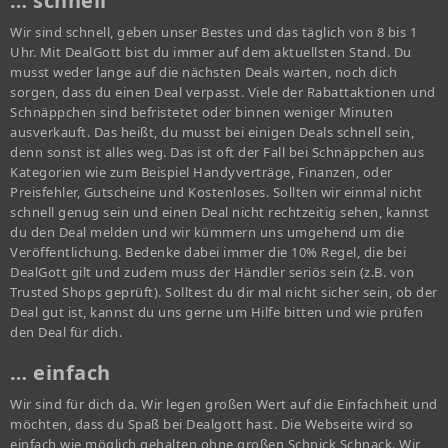
… schnell
Wir sind schnell, geben unser Bestes und das täglich von 8 bis 1
Uhr. Mit DealGott bist du immer auf dem aktuellsten Stand. Du
musst weder lange auf die nächsten Deals warten, noch dich
sorgen, dass du einen Deal verpasst. Viele der Rabattaktionen und
Schnäppchen sind befristetet oder binnen weniger Minuten
ausverkauft. Das heißt, du musst bei einigen Deals schnell sein,
denn sonst ist alles weg. Das ist oft der Fall bei Schnäppchen aus
Kategorien wie zum Beispiel Handyverträge, Finanzen, oder
Preisfehler, Gutscheine und Kostenloses. Sollten wir einmal nicht
schnell genug sein und einen Deal nicht rechtzeitig sehen, kannst
du den Deal melden und wir kümmern uns umgehend um die
Veröffentlichung. Bedenke dabei immer die 10% Regel, die bei
DealGott gilt und zudem muss der Händler seriös sein (z.B. von
Trusted Shops geprüft). Solltest du dir mal nicht sicher sein, ob der
Deal gut ist, kannst du uns gerne um Hilfe bitten und wie prüfen
den Deal für dich.
… einfach
Wir sind für dich da. Wir legen großen Wert auf die Einfachheit und
möchten, dass du Spaß bei Dealgott hast. Die Webseite wird so
einfach wie möglich gehalten ohne großen Schnick Schnack. Wir