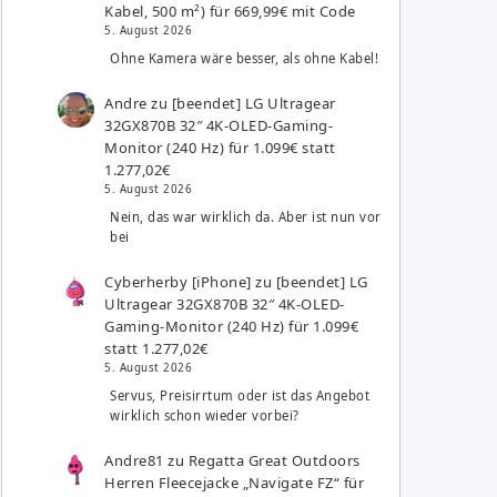
Kabel, 500 m²) für 669,99€ mit Code
5. August 2026
Ohne Kamera wäre besser, als ohne Kabel!
Andre
zu
[beendet] LG Ultragear
32GX870B 32″ 4K-OLED-Gaming-
Monitor (240 Hz) für 1.099€ statt
1.277,02€
5. August 2026
Nein, das war wirklich da. Aber ist nun vor
bei
Cyberherby [iPhone]
zu
[beendet] LG
Ultragear 32GX870B 32″ 4K-OLED-
Gaming-Monitor (240 Hz) für 1.099€
statt 1.277,02€
5. August 2026
Servus, Preisirrtum oder ist das Angebot
wirklich schon wieder vorbei?
Andre81
zu
Regatta Great Outdoors
Herren Fleecejacke „Navigate FZ“ für