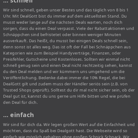
… schnell
Wir sind schnell, geben unser Bestes und das täglich von 8 bis 1
Uhr. Mit DealGott bist du immer auf dem aktuellsten Stand. Du
musst weder lange auf die nächsten Deals warten, noch dich
sorgen, dass du einen Deal verpasst. Viele der Rabattaktionen und
Schnäppchen sind befristetet oder binnen weniger Minuten
ausverkauft. Das heißt, du musst bei einigen Deals schnell sein,
denn sonst ist alles weg. Das ist oft der Fall bei Schnäppchen aus
Kategorien wie zum Beispiel Handyverträge, Finanzen, oder
Preisfehler, Gutscheine und Kostenloses. Sollten wir einmal nicht
schnell genug sein und einen Deal nicht rechtzeitig sehen, kannst
du den Deal melden und wir kümmern uns umgehend um die
Veröffentlichung. Bedenke dabei immer die 10% Regel, die bei
DealGott gilt und zudem muss der Händler seriös sein (z.B. von
Trusted Shops geprüft). Solltest du dir mal nicht sicher sein, ob der
Deal gut ist, kannst du uns gerne um Hilfe bitten und wie prüfen
den Deal für dich.
… einfach
Wir sind für dich da. Wir legen großen Wert auf die Einfachheit und
möchten, dass du Spaß bei Dealgott hast. Die Webseite wird so
einfach wie möglich gehalten ohne großen Schnick Schnack. Wir