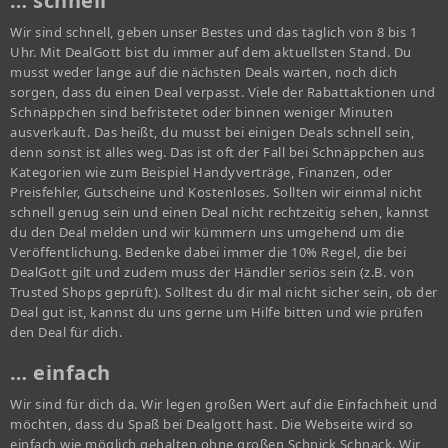
… schnell
Wir sind schnell, geben unser Bestes und das täglich von 8 bis 1
Uhr. Mit DealGott bist du immer auf dem aktuellsten Stand. Du
musst weder lange auf die nächsten Deals warten, noch dich
sorgen, dass du einen Deal verpasst. Viele der Rabattaktionen und
Schnäppchen sind befristetet oder binnen weniger Minuten
ausverkauft. Das heißt, du musst bei einigen Deals schnell sein,
denn sonst ist alles weg. Das ist oft der Fall bei Schnäppchen aus
Kategorien wie zum Beispiel Handyverträge, Finanzen, oder
Preisfehler, Gutscheine und Kostenloses. Sollten wir einmal nicht
schnell genug sein und einen Deal nicht rechtzeitig sehen, kannst
du den Deal melden und wir kümmern uns umgehend um die
Veröffentlichung. Bedenke dabei immer die 10% Regel, die bei
DealGott gilt und zudem muss der Händler seriös sein (z.B. von
Trusted Shops geprüft). Solltest du dir mal nicht sicher sein, ob der
Deal gut ist, kannst du uns gerne um Hilfe bitten und wie prüfen
den Deal für dich.
… einfach
Wir sind für dich da. Wir legen großen Wert auf die Einfachheit und
möchten, dass du Spaß bei Dealgott hast. Die Webseite wird so
einfach wie möglich gehalten ohne großen Schnick Schnack. Wir