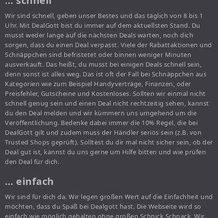
… schnell
Wir sind schnell, geben unser Bestes und das täglich von 8 bis 1
Uhr. Mit DealGott bist du immer auf dem aktuellsten Stand. Du
musst weder lange auf die nächsten Deals warten, noch dich
sorgen, dass du einen Deal verpasst. Viele der Rabattaktionen und
Schnäppchen sind befristetet oder binnen weniger Minuten
ausverkauft. Das heißt, du musst bei einigen Deals schnell sein,
denn sonst ist alles weg. Das ist oft der Fall bei Schnäppchen aus
Kategorien wie zum Beispiel Handyverträge, Finanzen, oder
Preisfehler, Gutscheine und Kostenloses. Sollten wir einmal nicht
schnell genug sein und einen Deal nicht rechtzeitig sehen, kannst
du den Deal melden und wir kümmern uns umgehend um die
Veröffentlichung. Bedenke dabei immer die 10% Regel, die bei
DealGott gilt und zudem muss der Händler seriös sein (z.B. von
Trusted Shops geprüft). Solltest du dir mal nicht sicher sein, ob der
Deal gut ist, kannst du uns gerne um Hilfe bitten und wie prüfen
den Deal für dich.
… einfach
Wir sind für dich da. Wir legen großen Wert auf die Einfachheit und
möchten, dass du Spaß bei Dealgott hast. Die Webseite wird so
einfach wie möglich gehalten ohne großen Schnick Schnack. Wir