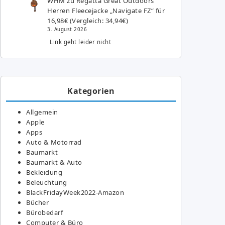
WHM
zu
Regatta Great Outdoors
Herren Fleecejacke „Navigate FZ“ für
16,98€ (Vergleich: 34,94€)
3. August 2026
Link geht leider nicht
Kategorien
Allgemein
Apple
Apps
Auto & Motorrad
Baumarkt
Baumarkt & Auto
Bekleidung
Beleuchtung
BlackFridayWeek2022-Amazon
Bücher
Bürobedarf
Computer & Büro