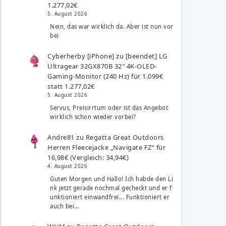
1.277,02€
5. August 2026
Nein, das war wirklich da. Aber ist nun vor
bei
Cyberherby [iPhone]
zu
[beendet] LG
Ultragear 32GX870B 32″ 4K-OLED-
Gaming-Monitor (240 Hz) für 1.099€
statt 1.277,02€
5. August 2026
Servus, Preisirrtum oder ist das Angebot
wirklich schon wieder vorbei?
Andre81
zu
Regatta Great Outdoors
Herren Fleecejacke „Navigate FZ“ für
16,98€ (Vergleich: 34,94€)
4. August 2026
Guten Morgen und Hallo! Ich habde den Li
nk jetzt gerade nochmal gecheckt und er f
unktioniert einwandfrei... Funktioniert er
auch bei…