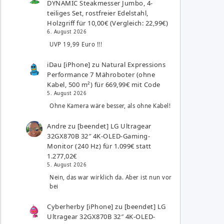
DYNAMIC Steakmesser Jumbo, 4-
teiliges Set, rostfreier Edelstahl,
Holzgriff für 10,00€ (Vergleich: 22,99€)
6. August 2026
UVP 19,99 Euro !!!
iDau [iPhone]
zu
Natural Expressions
Performance 7 Mähroboter (ohne
Kabel, 500 m²) für 669,99€ mit Code
5. August 2026
Ohne Kamera wäre besser, als ohne Kabel!
Andre
zu
[beendet] LG Ultragear
32GX870B 32″ 4K-OLED-Gaming-
Monitor (240 Hz) für 1.099€ statt
1.277,02€
5. August 2026
Nein, das war wirklich da. Aber ist nun vor
bei
Cyberherby [iPhone]
zu
[beendet] LG
Ultragear 32GX870B 32″ 4K-OLED-