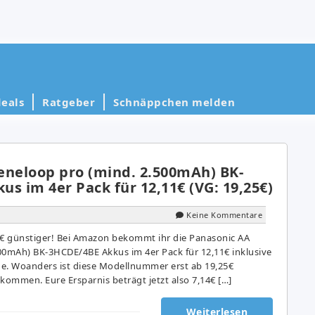
eals
Ratgeber
Schnäppchen melden
eneloop pro (mind. 2.500mAh) BK-
s im 4er Pack für 12,11€ (VG: 19,25€)
Keine Kommentare
4€ günstiger! Bei Amazon bekommt ihr die Panasonic AA
00mAh) BK-3HCDE/4BE Akkus im 4er Pack für 12,11€ inklusive
e. Woanders ist diese Modellnummer erst ab 19,25€
kommen. Eure Ersparnis beträgt jetzt also 7,14€ […]
Weiterlesen