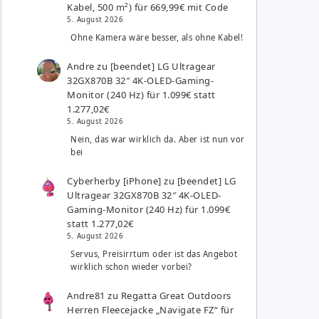
Kabel, 500 m²) für 669,99€ mit Code
5. August 2026
Ohne Kamera wäre besser, als ohne Kabel!
Andre
zu
[beendet] LG Ultragear
32GX870B 32″ 4K-OLED-Gaming-
Monitor (240 Hz) für 1.099€ statt
1.277,02€
5. August 2026
Nein, das war wirklich da. Aber ist nun vor
bei
Cyberherby [iPhone]
zu
[beendet] LG
Ultragear 32GX870B 32″ 4K-OLED-
Gaming-Monitor (240 Hz) für 1.099€
statt 1.277,02€
5. August 2026
Servus, Preisirrtum oder ist das Angebot
wirklich schon wieder vorbei?
Andre81
zu
Regatta Great Outdoors
Herren Fleecejacke „Navigate FZ“ für