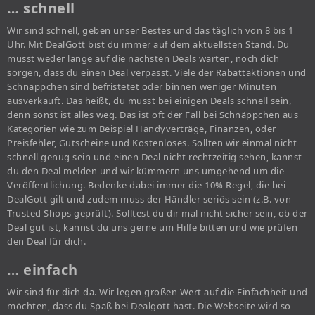
… schnell
Wir sind schnell, geben unser Bestes und das täglich von 8 bis 1
Uhr. Mit DealGott bist du immer auf dem aktuellsten Stand. Du
musst weder lange auf die nächsten Deals warten, noch dich
sorgen, dass du einen Deal verpasst. Viele der Rabattaktionen und
Schnäppchen sind befristetet oder binnen weniger Minuten
ausverkauft. Das heißt, du musst bei einigen Deals schnell sein,
denn sonst ist alles weg. Das ist oft der Fall bei Schnäppchen aus
Kategorien wie zum Beispiel Handyverträge, Finanzen, oder
Preisfehler, Gutscheine und Kostenloses. Sollten wir einmal nicht
schnell genug sein und einen Deal nicht rechtzeitig sehen, kannst
du den Deal melden und wir kümmern uns umgehend um die
Veröffentlichung. Bedenke dabei immer die 10% Regel, die bei
DealGott gilt und zudem muss der Händler seriös sein (z.B. von
Trusted Shops geprüft). Solltest du dir mal nicht sicher sein, ob der
Deal gut ist, kannst du uns gerne um Hilfe bitten und wie prüfen
den Deal für dich.
… einfach
Wir sind für dich da. Wir legen großen Wert auf die Einfachheit und
möchten, dass du Spaß bei Dealgott hast. Die Webseite wird so