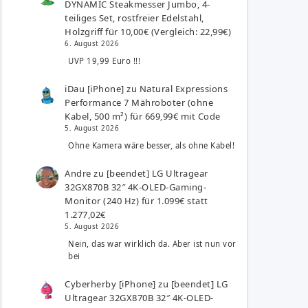
DYNAMIC Steakmesser Jumbo, 4-
teiliges Set, rostfreier Edelstahl,
Holzgriff für 10,00€ (Vergleich: 22,99€)
6. August 2026
UVP 19,99 Euro !!!
iDau [iPhone]
zu
Natural Expressions
Performance 7 Mähroboter (ohne
Kabel, 500 m²) für 669,99€ mit Code
5. August 2026
Ohne Kamera wäre besser, als ohne Kabel!
Andre
zu
[beendet] LG Ultragear
32GX870B 32″ 4K-OLED-Gaming-
Monitor (240 Hz) für 1.099€ statt
1.277,02€
5. August 2026
Nein, das war wirklich da. Aber ist nun vor
bei
Cyberherby [iPhone]
zu
[beendet] LG
Ultragear 32GX870B 32″ 4K-OLED-