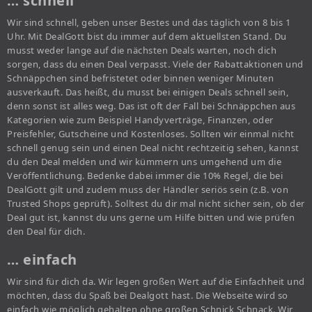
… schnell
Wir sind schnell, geben unser Bestes und das täglich von 8 bis 1
Uhr. Mit DealGott bist du immer auf dem aktuellsten Stand. Du
musst weder lange auf die nächsten Deals warten, noch dich
sorgen, dass du einen Deal verpasst. Viele der Rabattaktionen und
Schnäppchen sind befristetet oder binnen weniger Minuten
ausverkauft. Das heißt, du musst bei einigen Deals schnell sein,
denn sonst ist alles weg. Das ist oft der Fall bei Schnäppchen aus
Kategorien wie zum Beispiel Handyverträge, Finanzen, oder
Preisfehler, Gutscheine und Kostenloses. Sollten wir einmal nicht
schnell genug sein und einen Deal nicht rechtzeitig sehen, kannst
du den Deal melden und wir kümmern uns umgehend um die
Veröffentlichung. Bedenke dabei immer die 10% Regel, die bei
DealGott gilt und zudem muss der Händler seriös sein (z.B. von
Trusted Shops geprüft). Solltest du dir mal nicht sicher sein, ob der
Deal gut ist, kannst du uns gerne um Hilfe bitten und wie prüfen
den Deal für dich.
… einfach
Wir sind für dich da. Wir legen großen Wert auf die Einfachheit und
möchten, dass du Spaß bei Dealgott hast. Die Webseite wird so
einfach wie möglich gehalten ohne großen Schnick Schnack. Wir