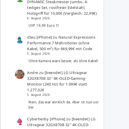
DYNAMIC Steakmesser Jumbo, 4-
teiliges Set, rostfreier Edelstahl,
Holzgriff für 10,00€ (Vergleich: 22,99€)
6. August 2026
UVP 19,99 Euro !!!
iDau [iPhone]
zu
Natural Expressions
Performance 7 Mähroboter (ohne
Kabel, 500 m²) für 669,99€ mit Code
5. August 2026
Ohne Kamera wäre besser, als ohne Kabel!
Andre
zu
[beendet] LG Ultragear
32GX870B 32″ 4K-OLED-Gaming-
Monitor (240 Hz) für 1.099€ statt
1.277,02€
5. August 2026
Nein, das war wirklich da. Aber ist nun vor
bei
Cyberherby [iPhone]
zu
[beendet] LG
Ultragear 32GX870B 32″ 4K-OLED-