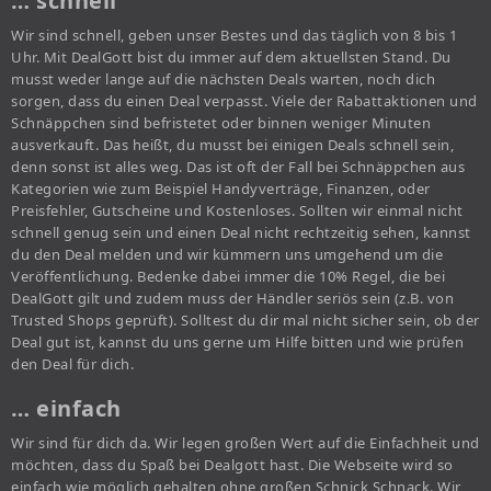
… schnell
Wir sind schnell, geben unser Bestes und das täglich von 8 bis 1
Uhr. Mit DealGott bist du immer auf dem aktuellsten Stand. Du
musst weder lange auf die nächsten Deals warten, noch dich
sorgen, dass du einen Deal verpasst. Viele der Rabattaktionen und
Schnäppchen sind befristetet oder binnen weniger Minuten
ausverkauft. Das heißt, du musst bei einigen Deals schnell sein,
denn sonst ist alles weg. Das ist oft der Fall bei Schnäppchen aus
Kategorien wie zum Beispiel Handyverträge, Finanzen, oder
Preisfehler, Gutscheine und Kostenloses. Sollten wir einmal nicht
schnell genug sein und einen Deal nicht rechtzeitig sehen, kannst
du den Deal melden und wir kümmern uns umgehend um die
Veröffentlichung. Bedenke dabei immer die 10% Regel, die bei
DealGott gilt und zudem muss der Händler seriös sein (z.B. von
Trusted Shops geprüft). Solltest du dir mal nicht sicher sein, ob der
Deal gut ist, kannst du uns gerne um Hilfe bitten und wie prüfen
den Deal für dich.
… einfach
Wir sind für dich da. Wir legen großen Wert auf die Einfachheit und
möchten, dass du Spaß bei Dealgott hast. Die Webseite wird so
einfach wie möglich gehalten ohne großen Schnick Schnack. Wir