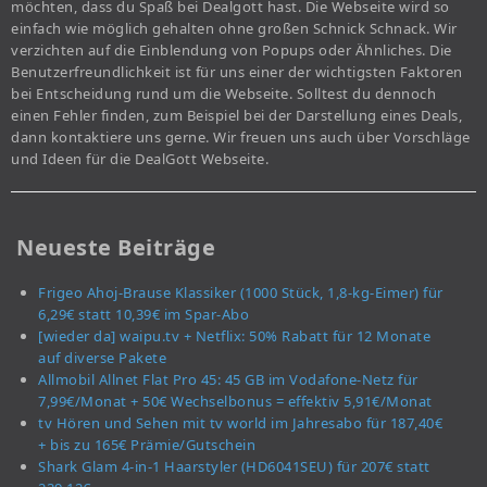
möchten, dass du Spaß bei Dealgott hast. Die Webseite wird so
einfach wie möglich gehalten ohne großen Schnick Schnack. Wir
verzichten auf die Einblendung von Popups oder Ähnliches. Die
Benutzerfreundlichkeit ist für uns einer der wichtigsten Faktoren
bei Entscheidung rund um die Webseite. Solltest du dennoch
einen Fehler finden, zum Beispiel bei der Darstellung eines Deals,
dann kontaktiere uns gerne. Wir freuen uns auch über Vorschläge
und Ideen für die DealGott Webseite.
Neueste Beiträge
Frigeo Ahoj-Brause Klassiker (1000 Stück, 1,8-kg-Eimer) für
6,29€ statt 10,39€ im Spar-Abo
[wieder da] waipu.tv + Netflix: 50% Rabatt für 12 Monate
auf diverse Pakete
Allmobil Allnet Flat Pro 45: 45 GB im Vodafone-Netz für
7,99€/Monat + 50€ Wechselbonus = effektiv 5,91€/Monat
tv Hören und Sehen mit tv world im Jahresabo für 187,40€
+ bis zu 165€ Prämie/Gutschein
Shark Glam 4-in-1 Haarstyler (HD6041SEU) für 207€ statt