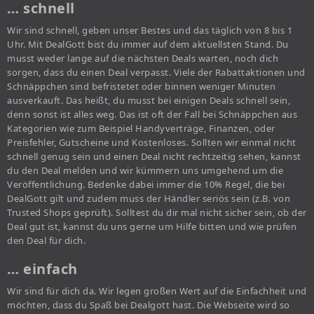
… schnell
Wir sind schnell, geben unser Bestes und das täglich von 8 bis 1
Uhr. Mit DealGott bist du immer auf dem aktuellsten Stand. Du
musst weder lange auf die nächsten Deals warten, noch dich
sorgen, dass du einen Deal verpasst. Viele der Rabattaktionen und
Schnäppchen sind befristetet oder binnen weniger Minuten
ausverkauft. Das heißt, du musst bei einigen Deals schnell sein,
denn sonst ist alles weg. Das ist oft der Fall bei Schnäppchen aus
Kategorien wie zum Beispiel Handyverträge, Finanzen, oder
Preisfehler, Gutscheine und Kostenloses. Sollten wir einmal nicht
schnell genug sein und einen Deal nicht rechtzeitig sehen, kannst
du den Deal melden und wir kümmern uns umgehend um die
Veröffentlichung. Bedenke dabei immer die 10% Regel, die bei
DealGott gilt und zudem muss der Händler seriös sein (z.B. von
Trusted Shops geprüft). Solltest du dir mal nicht sicher sein, ob der
Deal gut ist, kannst du uns gerne um Hilfe bitten und wie prüfen
den Deal für dich.
… einfach
Wir sind für dich da. Wir legen großen Wert auf die Einfachheit und
möchten, dass du Spaß bei Dealgott hast. Die Webseite wird so