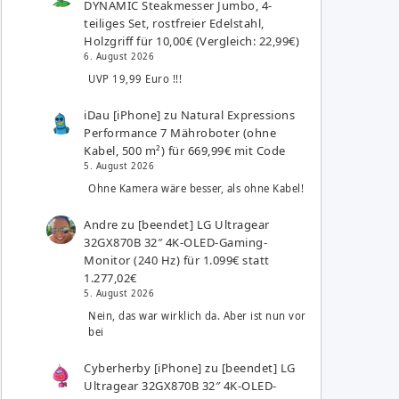
DYNAMIC Steakmesser Jumbo, 4-
teiliges Set, rostfreier Edelstahl,
Holzgriff für 10,00€ (Vergleich: 22,99€)
6. August 2026
UVP 19,99 Euro !!!
iDau [iPhone]
zu
Natural Expressions
Performance 7 Mähroboter (ohne
Kabel, 500 m²) für 669,99€ mit Code
5. August 2026
Ohne Kamera wäre besser, als ohne Kabel!
Andre
zu
[beendet] LG Ultragear
32GX870B 32″ 4K-OLED-Gaming-
Monitor (240 Hz) für 1.099€ statt
1.277,02€
5. August 2026
Nein, das war wirklich da. Aber ist nun vor
bei
Cyberherby [iPhone]
zu
[beendet] LG
Ultragear 32GX870B 32″ 4K-OLED-