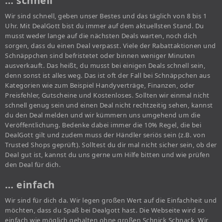
… schnell
Wir sind schnell, geben unser Bestes und das täglich von 8 bis 1
Uhr. Mit DealGott bist du immer auf dem aktuellsten Stand. Du
musst weder lange auf die nächsten Deals warten, noch dich
sorgen, dass du einen Deal verpasst. Viele der Rabattaktionen und
Schnäppchen sind befristetet oder binnen weniger Minuten
ausverkauft. Das heißt, du musst bei einigen Deals schnell sein,
denn sonst ist alles weg. Das ist oft der Fall bei Schnäppchen aus
Kategorien wie zum Beispiel Handyverträge, Finanzen, oder
Preisfehler, Gutscheine und Kostenloses. Sollten wir einmal nicht
schnell genug sein und einen Deal nicht rechtzeitig sehen, kannst
du den Deal melden und wir kümmern uns umgehend um die
Veröffentlichung. Bedenke dabei immer die 10% Regel, die bei
DealGott gilt und zudem muss der Händler seriös sein (z.B. von
Trusted Shops geprüft). Solltest du dir mal nicht sicher sein, ob der
Deal gut ist, kannst du uns gerne um Hilfe bitten und wie prüfen
den Deal für dich.
… einfach
Wir sind für dich da. Wir legen großen Wert auf die Einfachheit und
möchten, dass du Spaß bei Dealgott hast. Die Webseite wird so
einfach wie möglich gehalten ohne großen Schnick Schnack. Wir