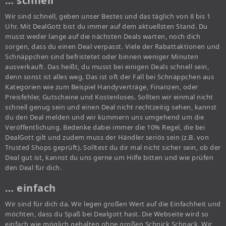
… schnell
Wir sind schnell, geben unser Bestes und das täglich von 8 bis 1
Uhr. Mit DealGott bist du immer auf dem aktuellsten Stand. Du
musst weder lange auf die nächsten Deals warten, noch dich
sorgen, dass du einen Deal verpasst. Viele der Rabattaktionen und
Schnäppchen sind befristetet oder binnen weniger Minuten
ausverkauft. Das heißt, du musst bei einigen Deals schnell sein,
denn sonst ist alles weg. Das ist oft der Fall bei Schnäppchen aus
Kategorien wie zum Beispiel Handyverträge, Finanzen, oder
Preisfehler, Gutscheine und Kostenloses. Sollten wir einmal nicht
schnell genug sein und einen Deal nicht rechtzeitig sehen, kannst
du den Deal melden und wir kümmern uns umgehend um die
Veröffentlichung. Bedenke dabei immer die 10% Regel, die bei
DealGott gilt und zudem muss der Händler seriös sein (z.B. von
Trusted Shops geprüft). Solltest du dir mal nicht sicher sein, ob der
Deal gut ist, kannst du uns gerne um Hilfe bitten und wie prüfen
den Deal für dich.
… einfach
Wir sind für dich da. Wir legen großen Wert auf die Einfachheit und
möchten, dass du Spaß bei Dealgott hast. Die Webseite wird so
einfach wie möglich gehalten ohne großen Schnick Schnack. Wir