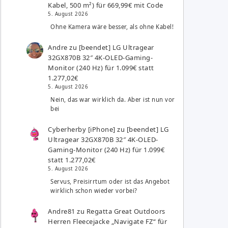
Kabel, 500 m²) für 669,99€ mit Code
5. August 2026
Ohne Kamera wäre besser, als ohne Kabel!
Andre
zu
[beendet] LG Ultragear
32GX870B 32″ 4K-OLED-Gaming-
Monitor (240 Hz) für 1.099€ statt
1.277,02€
5. August 2026
Nein, das war wirklich da. Aber ist nun vor
bei
Cyberherby [iPhone]
zu
[beendet] LG
Ultragear 32GX870B 32″ 4K-OLED-
Gaming-Monitor (240 Hz) für 1.099€
statt 1.277,02€
5. August 2026
Servus, Preisirrtum oder ist das Angebot
wirklich schon wieder vorbei?
Andre81
zu
Regatta Great Outdoors
Herren Fleecejacke „Navigate FZ“ für