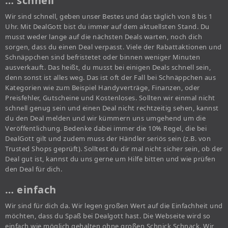
… schnell
Wir sind schnell, geben unser Bestes und das täglich von 8 bis 1
Uhr. Mit DealGott bist du immer auf dem aktuellsten Stand. Du
musst weder lange auf die nächsten Deals warten, noch dich
sorgen, dass du einen Deal verpasst. Viele der Rabattaktionen und
Schnäppchen sind befristetet oder binnen weniger Minuten
ausverkauft. Das heißt, du musst bei einigen Deals schnell sein,
denn sonst ist alles weg. Das ist oft der Fall bei Schnäppchen aus
Kategorien wie zum Beispiel Handyverträge, Finanzen, oder
Preisfehler, Gutscheine und Kostenloses. Sollten wir einmal nicht
schnell genug sein und einen Deal nicht rechtzeitig sehen, kannst
du den Deal melden und wir kümmern uns umgehend um die
Veröffentlichung. Bedenke dabei immer die 10% Regel, die bei
DealGott gilt und zudem muss der Händler seriös sein (z.B. von
Trusted Shops geprüft). Solltest du dir mal nicht sicher sein, ob der
Deal gut ist, kannst du uns gerne um Hilfe bitten und wie prüfen
den Deal für dich.
… einfach
Wir sind für dich da. Wir legen großen Wert auf die Einfachheit und
möchten, dass du Spaß bei Dealgott hast. Die Webseite wird so
einfach wie möglich gehalten ohne großen Schnick Schnack. Wir