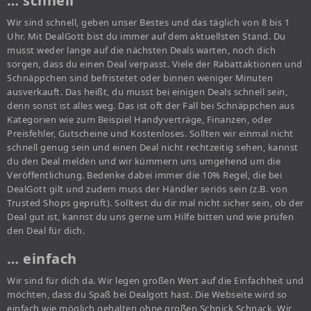
… schnell
Wir sind schnell, geben unser Bestes und das täglich von 8 bis 1
Uhr. Mit DealGott bist du immer auf dem aktuellsten Stand. Du
musst weder lange auf die nächsten Deals warten, noch dich
sorgen, dass du einen Deal verpasst. Viele der Rabattaktionen und
Schnäppchen sind befristetet oder binnen weniger Minuten
ausverkauft. Das heißt, du musst bei einigen Deals schnell sein,
denn sonst ist alles weg. Das ist oft der Fall bei Schnäppchen aus
Kategorien wie zum Beispiel Handyverträge, Finanzen, oder
Preisfehler, Gutscheine und Kostenloses. Sollten wir einmal nicht
schnell genug sein und einen Deal nicht rechtzeitig sehen, kannst
du den Deal melden und wir kümmern uns umgehend um die
Veröffentlichung. Bedenke dabei immer die 10% Regel, die bei
DealGott gilt und zudem muss der Händler seriös sein (z.B. von
Trusted Shops geprüft). Solltest du dir mal nicht sicher sein, ob der
Deal gut ist, kannst du uns gerne um Hilfe bitten und wie prüfen
den Deal für dich.
… einfach
Wir sind für dich da. Wir legen großen Wert auf die Einfachheit und
möchten, dass du Spaß bei Dealgott hast. Die Webseite wird so
einfach wie möglich gehalten ohne großen Schnick Schnack. Wir