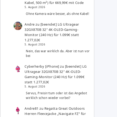
Kabel, 500 m²) für 669,99€ mit Code
5. August 2026
Ohne Kamera wäre besser, als ohne Kabel!
Andre
zu
[beendet] LG Ultragear
32GX870B 32″ 4K-OLED-Gaming-
Monitor (240 Hz) für 1.099€ statt
1.277,02€
5. August 2026
Nein, das war wirklich da. Aber ist nun vor
bei
Cyberherby [iPhone]
zu
[beendet] LG
Ultragear 32GX870B 32″ 4K-OLED-
Gaming-Monitor (240 Hz) für 1.099€
statt 1.277,02€
5. August 2026
Servus, Preisirrtum oder ist das Angebot
wirklich schon wieder vorbei?
Andre81
zu
Regatta Great Outdoors
Herren Fleecejacke „Navigate FZ“ für