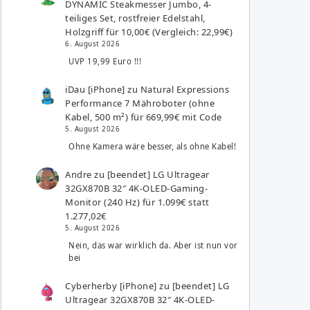
DYNAMIC Steakmesser Jumbo, 4-
teiliges Set, rostfreier Edelstahl,
Holzgriff für 10,00€ (Vergleich: 22,99€)
6. August 2026
UVP 19,99 Euro !!!
iDau [iPhone]
zu
Natural Expressions
Performance 7 Mähroboter (ohne
Kabel, 500 m²) für 669,99€ mit Code
5. August 2026
Ohne Kamera wäre besser, als ohne Kabel!
Andre
zu
[beendet] LG Ultragear
32GX870B 32″ 4K-OLED-Gaming-
Monitor (240 Hz) für 1.099€ statt
1.277,02€
5. August 2026
Nein, das war wirklich da. Aber ist nun vor
bei
Cyberherby [iPhone]
zu
[beendet] LG
Ultragear 32GX870B 32″ 4K-OLED-