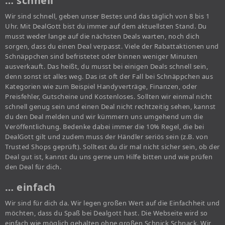
… schnell
Wir sind schnell, geben unser Bestes und das täglich von 8 bis 1
Uhr. Mit DealGott bist du immer auf dem aktuellsten Stand. Du
musst weder lange auf die nächsten Deals warten, noch dich
sorgen, dass du einen Deal verpasst. Viele der Rabattaktionen und
Schnäppchen sind befristetet oder binnen weniger Minuten
ausverkauft. Das heißt, du musst bei einigen Deals schnell sein,
denn sonst ist alles weg. Das ist oft der Fall bei Schnäppchen aus
Kategorien wie zum Beispiel Handyverträge, Finanzen, oder
Preisfehler, Gutscheine und Kostenloses. Sollten wir einmal nicht
schnell genug sein und einen Deal nicht rechtzeitig sehen, kannst
du den Deal melden und wir kümmern uns umgehend um die
Veröffentlichung. Bedenke dabei immer die 10% Regel, die bei
DealGott gilt und zudem muss der Händler seriös sein (z.B. von
Trusted Shops geprüft). Solltest du dir mal nicht sicher sein, ob der
Deal gut ist, kannst du uns gerne um Hilfe bitten und wie prüfen
den Deal für dich.
… einfach
Wir sind für dich da. Wir legen großen Wert auf die Einfachheit und
möchten, dass du Spaß bei Dealgott hast. Die Webseite wird so
einfach wie möglich gehalten ohne großen Schnick Schnack. Wir