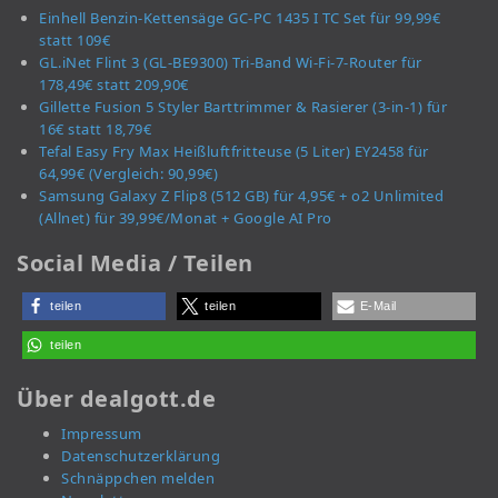
Einhell Benzin-Kettensäge GC-PC 1435 I TC Set für 99,99€
statt 109€
GL.iNet Flint 3 (GL-BE9300) Tri-Band Wi-Fi-7-Router für
178,49€ statt 209,90€
Gillette Fusion 5 Styler Barttrimmer & Rasierer (3-in-1) für
16€ statt 18,79€
Tefal Easy Fry Max Heißluftfritteuse (5 Liter) EY2458 für
64,99€ (Vergleich: 90,99€)
Samsung Galaxy Z Flip8 (512 GB) für 4,95€ + o2 Unlimited
(Allnet) für 39,99€/Monat + Google AI Pro
Social Media / Teilen
teilen
teilen
E-Mail
teilen
Über dealgott.de
Impressum
Datenschutzerklärung
Schnäppchen melden